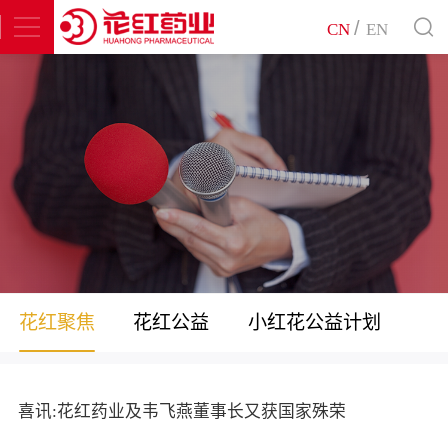
/
CN
EN
花红聚焦
花红公益
小红花公益计划
喜讯:花红药业及韦飞燕董事长又获国家殊荣